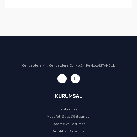
Bu ürüne ilk yorumu siz yapın!
Yorum Yaz
Çengeldere Mh. Çengeldere Cd. No:24 Beykoz/İSTANBUL
KURUMSAL
Hakkımızda
Mesafeli Satış Sözleşmesi
Ödeme ve Teslimat
Gizlilik ve Güvenlik