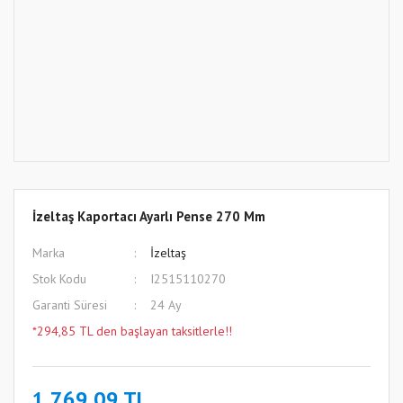
İzeltaş Kaportacı Ayarlı Pense 270 Mm
Marka
İzeltaş
Stok Kodu
I2515110270
Garanti Süresi
24 Ay
*294,85 TL den başlayan taksitlerle!!
1.769,09 TL