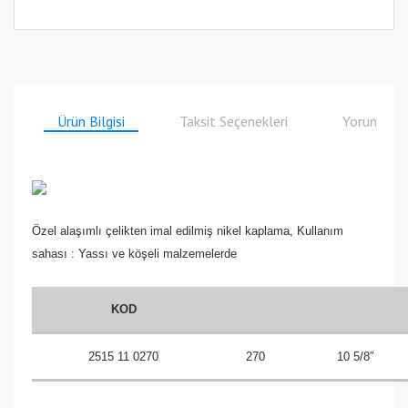
Ürün Bilgisi
Taksit Seçenekleri
Yorumlar
Özel alaşımlı çelikten imal edilmiş nikel kaplama, Kullanım
sahası : Yassı ve köşeli malzemelerde
KOD
2515 11 0270
270
10 5/8″