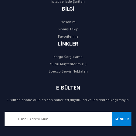
İptal ve İade Şartları
BİLGİ
Hesabım
Sipariş Takip
Favorileriniz
LİNKLER
Kargo Sorgulama
Mutlu Müşterilerimiz :)
Specco Servis Noktaları
E-BÜLTEN
E-Bülten abone olun en son haberleri,duyuruları ve indirimleri kaçırmayın.
GÖNDER