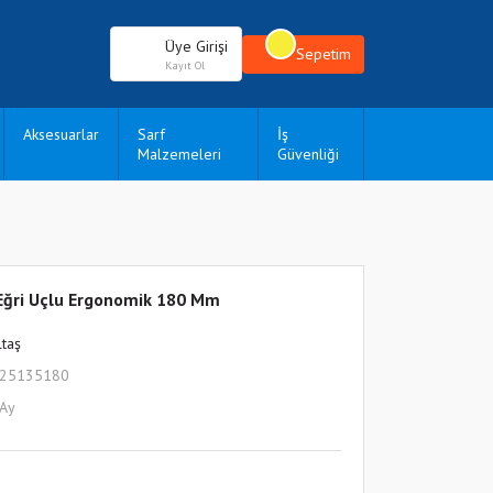
Üye Girişi
Sepetim
Kayıt Ol
Aksesuarlar
Sarf
İş
Malzemeleri
Güvenliği
Eğri Uçlu Ergonomik 180 Mm
ltaş
225135180
 Ay