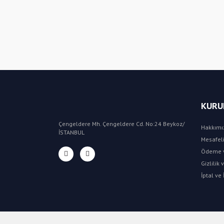
KURU
Çengeldere Mh. Çengeldere Cd. No:24 Beykoz/
Hakkımı
İSTANBUL
Mesafeli
Ödeme v
Gizlilik
İptal ve 