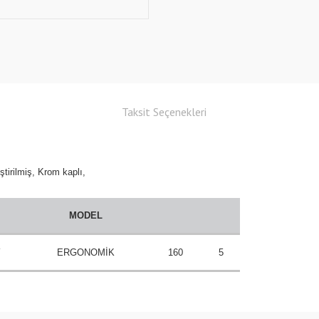
Taksit Seçenekleri
ştirilmiş, Krom kaplı,
MODEL
″
ERGONOMİK
160
5