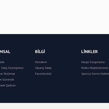
Bu ürüne ilk yorumu siz yapın!
Yorum Yaz
MSAL
BİLGİ
LİNKLER
zda
Hesabım
Kargo Sorgulama
 Satış Sözleşmesi
Sipariş Takip
Mutlu Müşterilerimiz 
e Teslimat
Favorileriniz
Specco Servis Noktal
 ve Güvenlik
İade Şartları