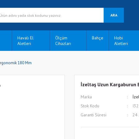
ARA
Havalı El
Ölçüm
Bahçe
Hobi
Aletleri
Cihazları
Aletleri
 Ergonomik 180 Mm
İzeltaş Uzun Kargaburun 
Marka
İze
Stok Kodu
I3
Garanti Süresi
24