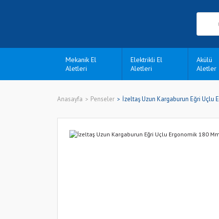
Mekanik El
Elektrikli El
Akülü
Aletleri
Aletleri
Aletler
Anasayfa
Penseler
İzeltaş Uzun Kargaburun Eğri Uçlu