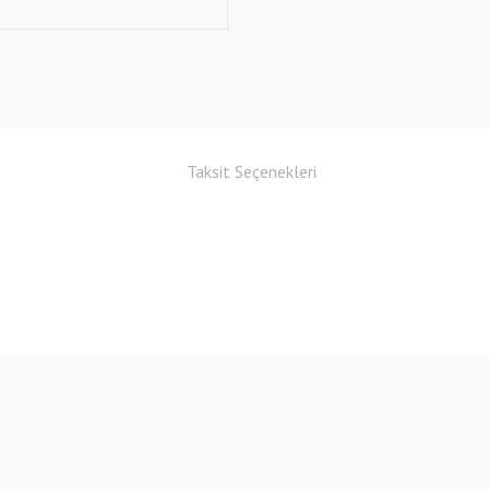
Taksit Seçenekleri
Bu ürüne ilk yorumu siz yapın!
Yorum Yaz