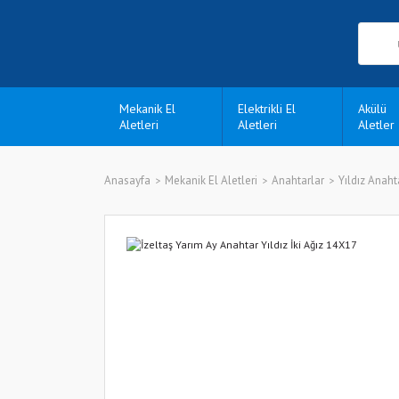
Mekanik El
Elektrikli El
Akülü
Aletleri
Aletleri
Aletler
Anasayfa
Mekanik El Aletleri
Anahtarlar
Yıldız Anaht