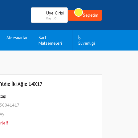
Üye Girişi
Sepetim
Kayıt Ol
Aksesuarlar
Sarf
İş
Malzemeleri
Güvenliği
ıldız İki Ağız 14X17
ltaş
530041417
 Ay
rle!!