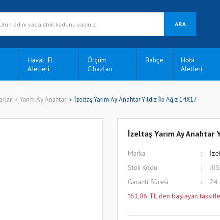
ARA
Havalı El
Ölçüm
Bahçe
Hobi
Aletleri
Cihazları
Aletleri
arlar
Yarım Ay Anahtar
İzeltaş Yarım Ay Anahtar Yıldız İki Ağız 14X17
İzeltaş Yarım Ay Anahtar Y
Marka
İze
Stok Kodu
I0
Garanti Süresi
24
*61,06 TL den başlayan taksitle