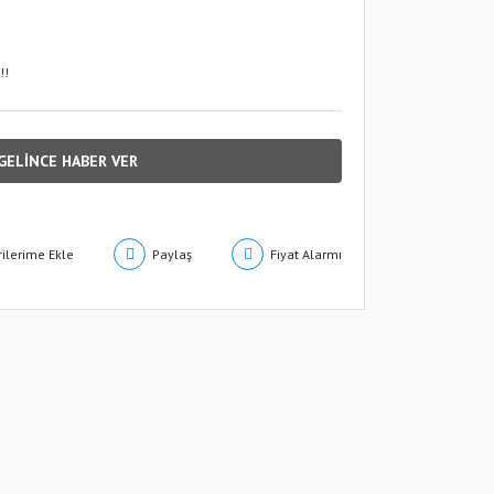
!!
GELİNCE HABER VER
Paylaş
Fiyat Alarmı