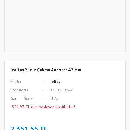
İzeltaş Yıldız Çakma Anahtar 47 Mm
Marka
İzeltaş
Stok Kodu
I0750050047
Garanti Süresi
24 Ay
*391,93 TL den başlayan taksitlerle!!
2.351,55 TL