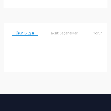
Ürün Bilgisi
Taksit Seçenekleri
Yorumlar
Bu ürüne ilk yorumu siz yapın!
Yorum Yaz