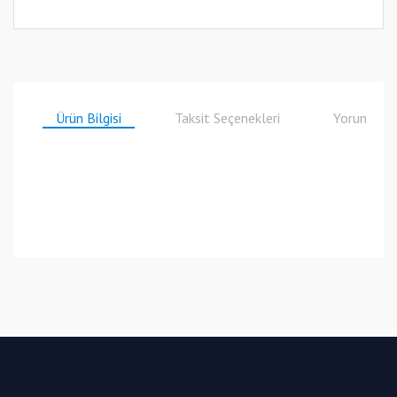
Ürün Bilgisi
Taksit Seçenekleri
Yorumlar
Bu ürüne ilk yorumu siz yapın!
Yorum Yaz