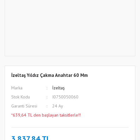
İzeltaş Yıldız Çakma Anahtar 60 Mm
Marka
İzeltaş
Stok Kodu
I0750050060
Garanti Süresi
24 Ay
*639,64 TL den başlayan taksitlerle!!
3.837,84 TL