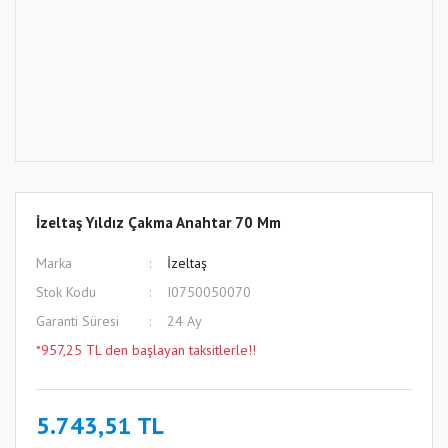
İzeltaş Yıldız Çakma Anahtar 70 Mm
Marka
İzeltaş
Stok Kodu
I0750050070
Garanti Süresi
24 Ay
*957,25 TL den başlayan taksitlerle!!
5.743,51 TL