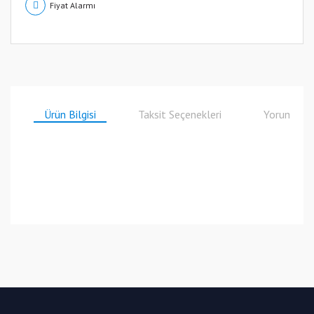
Fiyat Alarmı
Ürün Bilgisi
Taksit Seçenekleri
Yorumlar
Bu ürüne ilk yorumu siz yapın!
Yorum Yaz