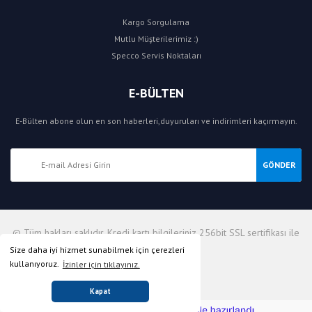
Kargo Sorgulama
Mutlu Müşterilerimiz :)
Specco Servis Noktaları
E-BÜLTEN
E-Bülten abone olun en son haberleri,duyuruları ve indirimleri kaçırmayın.
GÖNDER
© Tüm hakları saklıdır. Kredi kartı bilgileriniz 256bit SSL sertifikası ile
korunmaktadır.
Size daha iyi hizmet sunabilmek için çerezleri
kullanıyoruz.
İzinler için tıklayınız.
Kapat
ile
ideasoft
e-