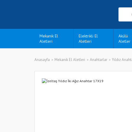
Mekanik El
Elektrikli El
Akülü
Aletleri
Aletleri
Aletler
Anasayfa
Mekanik El Aletleri
Anahtarlar
Yıldız Anaht