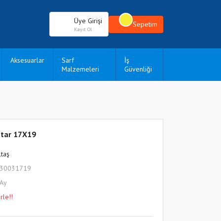
Üye Girişi
Sepetim
Kayıt Ol
Aksesuarlar
Sarf
İş
Malzemeleri
Güvenliği
ahtar 17X19
ltaş
430031719
 Ay
rle!!