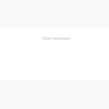
Taksit Seçenekleri
Bu ürüne ilk yorumu siz yapın!
Yorum Yaz