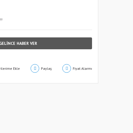
!!
GELİNCE HABER VER
Paylaş
Fiyat Alarmı