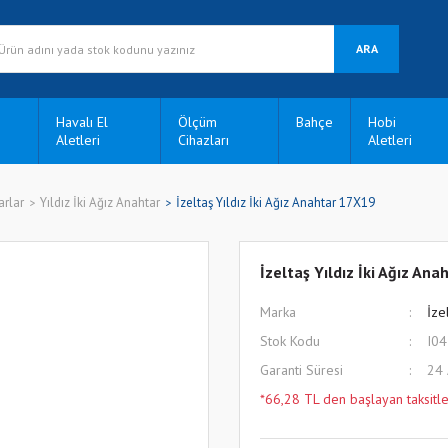
ARA
Havalı El
Ölçüm
Bahçe
Hobi
Aletleri
Cihazları
Aletleri
arlar
Yıldız İki Ağız Anahtar
İzeltaş Yıldız İki Ağız Anahtar 17X19
İzeltaş Yıldız İki Ağız An
Marka
İze
Stok Kodu
I0
Garanti Süresi
24
*66,28 TL den başlayan taksitle