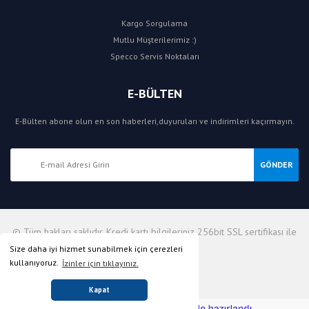
Kargo Sorgulama
Mutlu Müşterilerimiz :)
Specco Servis Noktaları
E-BÜLTEN
E-Bülten abone olun en son haberleri,duyuruları ve indirimleri kaçırmayın.
GÖNDER
© Tüm hakları saklıdır. Kredi kartı bilgileriniz 256bit SSL sertifikası ile
korunmaktadır.
Size daha iyi hizmet sunabilmek için çerezleri
kullanıyoruz.
İzinler için tıklayınız.
Kapat
ile
ideasoft
e-