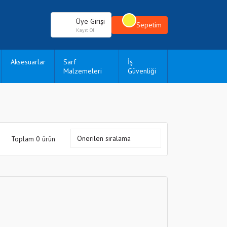
Üye Girişi
Sepetim
Kayıt Ol
Aksesuarlar
Sarf
İş
Malzemeleri
Güvenliği
Toplam 0 ürün