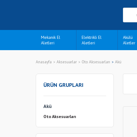
Mekanik El
Elektrikli El
Akülü
Aletleri
Aletleri
Aletler
Anasayfa
Aksesuarlar
Oto Aksesuarları
Akü
ÜRÜN GRUPLARI
Akü
Oto Aksesuarları