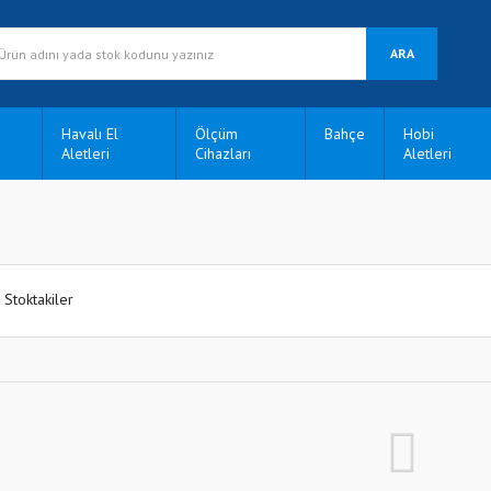
ARA
Havalı El
Ölçüm
Bahçe
Hobi
Aletleri
Cihazları
Aletleri
Stoktakiler