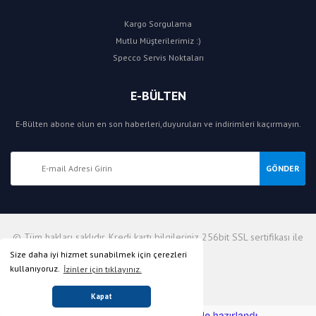
Kargo Sorgulama
Mutlu Müşterilerimiz :)
Specco Servis Noktaları
E-BÜLTEN
E-Bülten abone olun en son haberleri,duyuruları ve indirimleri kaçırmayın.
GÖNDER
© Tüm hakları saklıdır. Kredi kartı bilgileriniz 256bit SSL sertifikası ile
korunmaktadır.
Size daha iyi hizmet sunabilmek için çerezleri
kullanıyoruz.
İzinler için tıklayınız.
Kapat
ile
ideasoft
e-