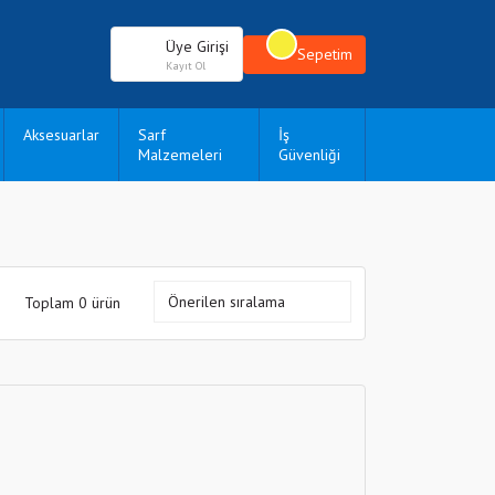
Üye Girişi
Sepetim
Kayıt Ol
Aksesuarlar
Sarf
İş
Malzemeleri
Güvenliği
Toplam 0 ürün