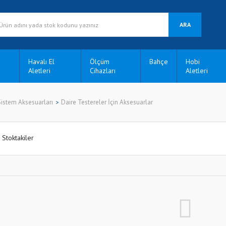
ARA
Havalı El
Ölçüm
Bahçe
Hobi
Aletleri
Cihazları
Aletleri
Sistem Aksesuarları
Daire Testereler İçin Aksesuarlar
Stoktakiler