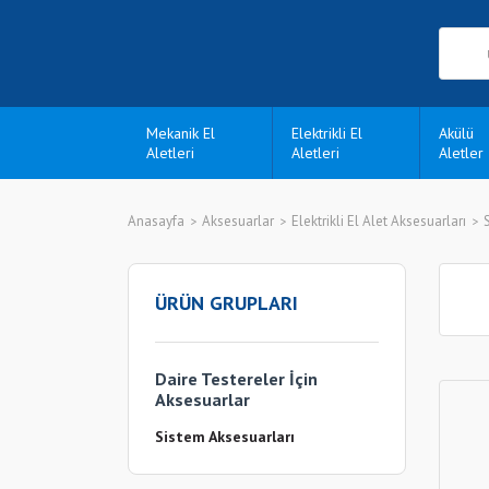
Mekanik El
Elektrikli El
Akülü
Aletleri
Aletleri
Aletler
Anasayfa
Aksesuarlar
Elektrikli El Alet Aksesuarları
ÜRÜN GRUPLARI
Daire Testereler İçin
Aksesuarlar
Sistem Aksesuarları