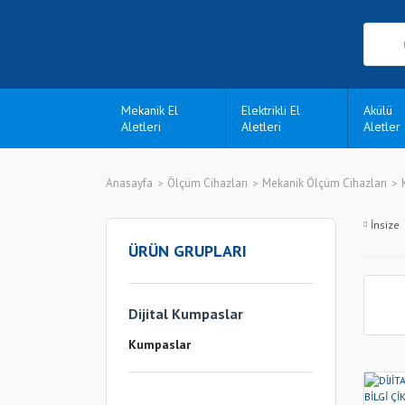
Mekanik El
Elektrikli El
Akülü
Aletleri
Aletleri
Aletler
Anasayfa
Ölçüm Cihazları
Mekanik Ölçüm Cihazları
İnsize
ÜRÜN GRUPLARI
Dijital Kumpaslar
Kumpaslar