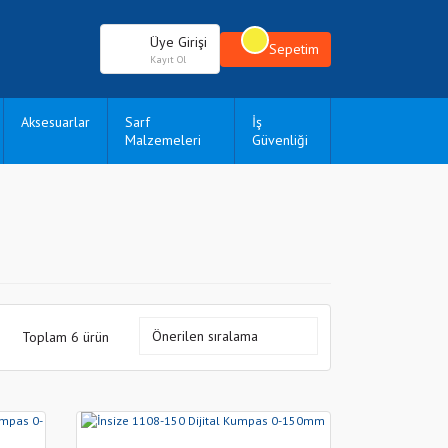
Üye Girişi
Sepetim
Kayıt Ol
Aksesuarlar
Sarf
İş
Malzemeleri
Güvenliği
Toplam 6 ürün