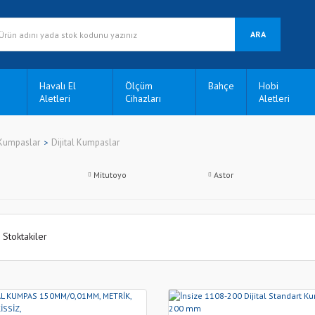
ARA
Havalı El
Ölçüm
Bahçe
Hobi
Aletleri
Cihazları
Aletleri
Kumpaslar
Dijital Kumpaslar
Mitutoyo
Astor
Stoktakiler