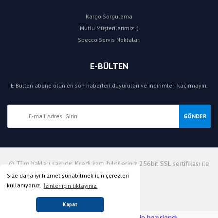
Kargo Sorgulama
Mutlu Müşterilerimiz :)
Specco Servis Noktaları
E-BÜLTEN
E-Bülten abone olun en son haberleri,duyuruları ve indirimleri kaçırmayın.
GÖNDER
© Tüm hakları saklıdır. Kredi kartı bilgileriniz 256bit SSL sertifikası ile
korunmaktadır.
Size daha iyi hizmet sunabilmek için çerezleri
kullanıyoruz.
İzinler için tıklayınız.
Kapat
ile
ideasoft
e-