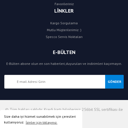
Favorileriniz
LİNKLER
Kargo Sorgulama
Mutlu Müşterilerimiz :)
Specco Servis Noktaları
E-BÜLTEN
E-Bülten abone olun en son haberleri,duyuruları ve indirimleri kaçırmayın.
GÖNDER
© Tüm hakları saklıdır. Kredi kartı bilgileriniz 256bit SSL sertifikası ile
korunmaktadır.
Size daha iyi hizmet sunabilmek için çerezleri
kullanıyoruz.
İzinler için tıklayınız.