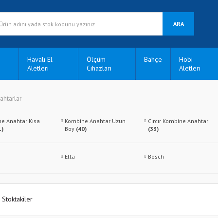
ARA
Havalı El
Ölçüm
Bahçe
Hobi
Aletleri
Cihazları
Aletleri
ahtarlar
e Anahtar Kısa
Kombine Anahtar Uzun
Cırcır Kombine Anahtar
1)
Boy
(40)
(33)
Elta
Bosch
Stoktakiler