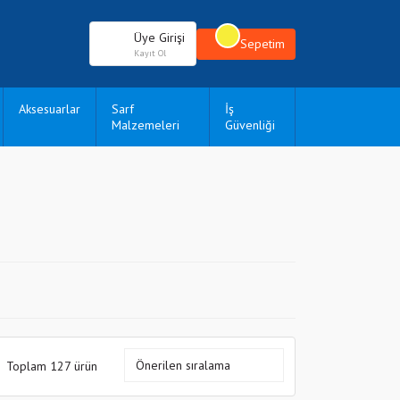
Üye Girişi
Sepetim
Kayıt Ol
Aksesuarlar
Sarf
İş
Malzemeleri
Güvenliği
Toplam 127 ürün