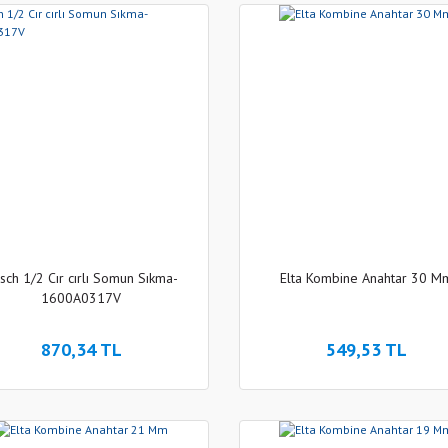
sch 1/2 Cır cırlı Somun Sıkma-
Elta Kombine Anahtar 30 M
1600A0317V
870,34 TL
549,53 TL