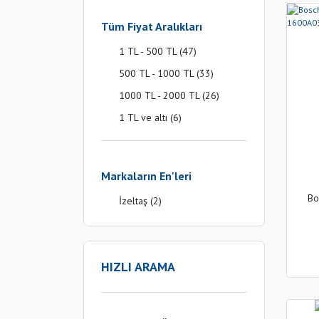
Tüm Fiyat Aralıkları
1 TL - 500 TL (47)
500 TL - 1000 TL (33)
1000 TL - 2000 TL (26)
1 TL ve altı (6)
2000 TL - 3000 TL (5)
5000 TL - 7500 TL (5)
Markaların En'leri
3000 TL - 5000 TL (4)
Bo
İzeltaş (2)
10000 TL ve üzeri (1)
HIZLI ARAMA