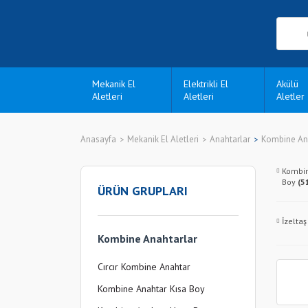
Mekanik El
Elektrikli El
Akülü
Aletleri
Aletleri
Aletler
Anasayfa
Mekanik El Aletleri
Anahtarlar
Kombine An
Kombin
Boy
(5
ÜRÜN GRUPLARI
İzeltaş
Kombine Anahtarlar
Cırcır Kombine Anahtar
Kombine Anahtar Kısa Boy