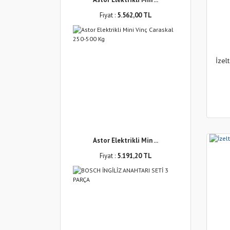
Fiyat :
5.562,00 TL
İzel
Astor Elektrikli Min ...
Fiyat :
5.191,20 TL