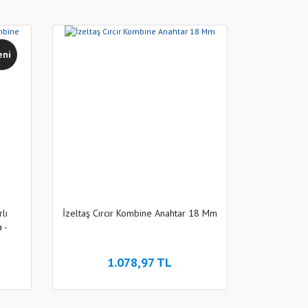
eni
lı
İzeltaş Cırcır Kombine Anahtar 18 Mm
 -
1.078,97 TL