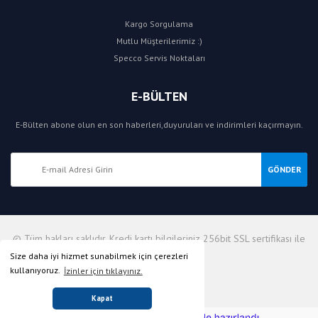
Kargo Sorgulama
Mutlu Müşterilerimiz :)
Specco Servis Noktaları
E-BÜLTEN
E-Bülten abone olun en son haberleri,duyuruları ve indirimleri kaçırmayın.
GÖNDER
© Tüm hakları saklıdır. Kredi kartı bilgileriniz 256bit SSL sertifikası ile
korunmaktadır.
Size daha iyi hizmet sunabilmek için çerezleri
kullanıyoruz.
İzinler için tıklayınız.
Kapat
ile
ideasoft
e-