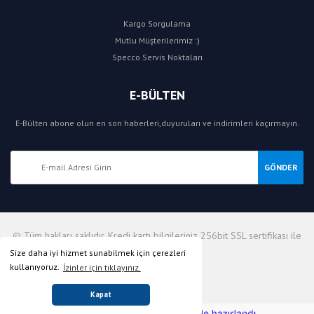
Kargo Sorgulama
Mutlu Müşterilerimiz :)
Specco Servis Noktaları
E-BÜLTEN
E-Bülten abone olun en son haberleri,duyuruları ve indirimleri kaçırmayın.
GÖNDER
© Tüm hakları saklıdır. Kredi kartı bilgileriniz 256bit SSL sertifikası ile
korunmaktadır.
Size daha iyi hizmet sunabilmek için çerezleri
kullanıyoruz.
İzinler için tıklayınız.
Kapat
ile
ideasoft
e-