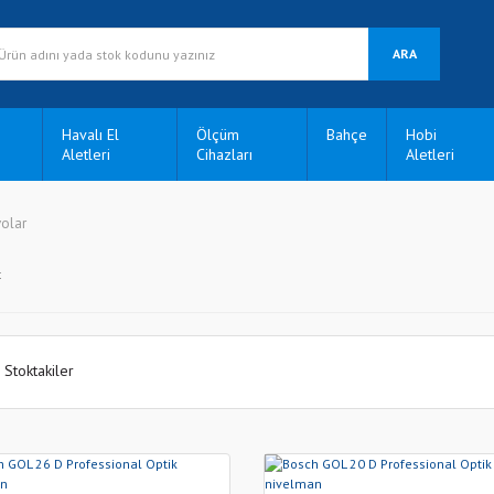
ARA
Havalı El
Ölçüm
Bahçe
Hobi
Aletleri
Cihazları
Aletleri
volar
t
Stoktakiler