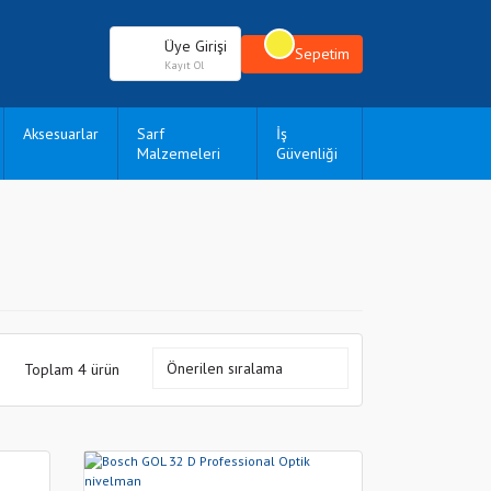
Üye Girişi
Sepetim
Kayıt Ol
Aksesuarlar
Sarf
İş
Malzemeleri
Güvenliği
Toplam 4 ürün