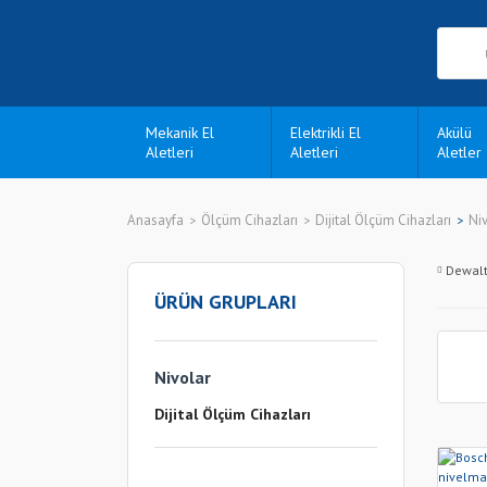
Mekanik El
Elektrikli El
Akülü
Aletleri
Aletleri
Aletler
Anasayfa
Ölçüm Cihazları
Dijital Ölçüm Cihazları
Ni
Dewal
ÜRÜN GRUPLARI
Nivolar
Dijital Ölçüm Cihazları