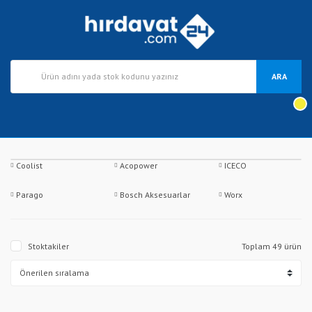
ARA
Coolist
Acopower
ICECO
Parago
Bosch Aksesuarlar
Worx
Stoktakiler
Toplam 49 ürün