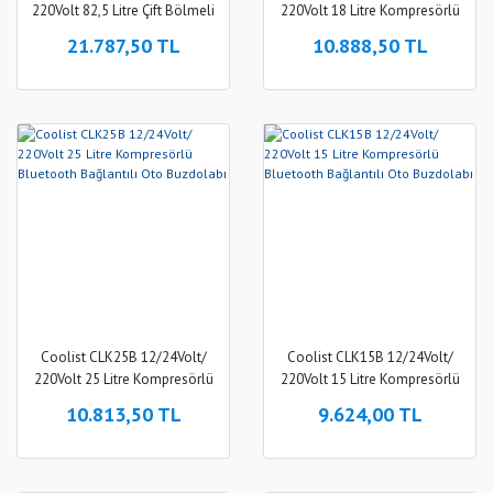
220Volt 82,5 Litre Çift Bölmeli
220Volt 18 Litre Kompresörlü
Kompresörlü Outdoor Oto
Tekerlekli Outdoor Oto
21.787,50 TL
10.888,50 TL
Buzdolabı/Dondurucu
Buzdolabı
Coolist CLK25B 12/24Volt/
Coolist CLK15B 12/24Volt/
220Volt 25 Litre Kompresörlü
220Volt 15 Litre Kompresörlü
Bluetooth Bağlantılı Oto
Bluetooth Bağlantılı Oto
10.813,50 TL
9.624,00 TL
Buzdolabı
Buzdolabı