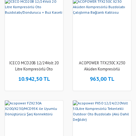
ICECO MCD20B 12/24Volt 20
ACOPOWER TFX230C X230
Litre Kompresörlü Oto
Aküden Kompresörlü
Buzdolabı/Dondurucu + Buz
Buzdolabı Çalıştırma Bağlantı
10.942,50 TL
963,00 TL
Kaseti
Kablosu