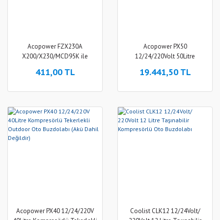
Acopower FZX230A
Acopower PX50
X200/X230/MCD95K ile
12/24/220Volt 50Litre
Uyumlu Dönüştürücü Şarj
Kompresörlü Tekerlekli
411,00 TL
19.441,50 TL
Konnektörü
Outdoor Oto Buzdolabı (Akü
Dahil Değildir)
Acopower PX40 12/24/220V
Coolist CLK12 12/24Volt/