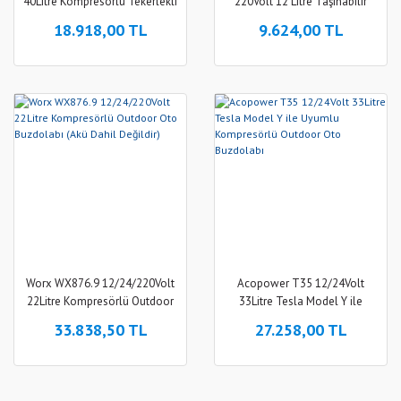
40Litre Kompresörlü Tekerlekli
220Volt 12 Litre Taşınabilir
Outdoor Oto Buzdolabı (Akü
Kompresörlü Oto Buzdolabı
18.918,00 TL
9.624,00 TL
Dahil Değildir)
Worx WX876.9 12/24/220Volt
Acopower T35 12/24Volt
22Litre Kompresörlü Outdoor
33Litre Tesla Model Y ile
Oto Buzdolabı (Akü Dahil
Uyumlu Kompresörlü Outdoor
33.838,50 TL
27.258,00 TL
Değildir)
Oto Buzdolabı