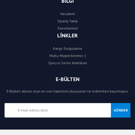
BİLGİ
Hesabım
Sipariş Takip
Favorileriniz
LİNKLER
Kargo Sorgulama
Mutlu Müşterilerimiz :)
Specco Servis Noktaları
E-BÜLTEN
E-Bülten abone olun en son haberleri,duyuruları ve indirimleri kaçırmayın.
GÖNDER