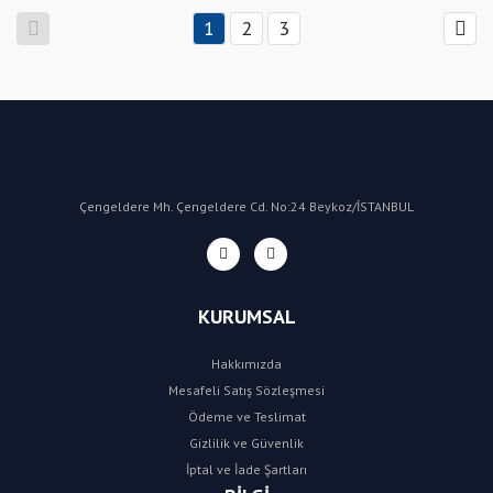
1
2
3
Çengeldere Mh. Çengeldere Cd. No:24 Beykoz/İSTANBUL
KURUMSAL
Hakkımızda
Mesafeli Satış Sözleşmesi
Ödeme ve Teslimat
Gizlilik ve Güvenlik
İptal ve İade Şartları