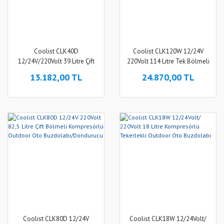
Coolist CLK40D
Coolist CLK120W 12/24V
12/24V/220Volt 39 Litre Çift
220Volt 114 Litre Tek Bölmeli
Bölmeli Outdoor Kompresörlü
Tekerlekli Outdoor
13.182,00 TL
24.870,00 TL
Bluetooth Bağlantılı Oto
Kompresörlü Oto
Buzdolabı
Buzdolabı/Dondurucu
Coolist CLK80D 12/24V
Coolist CLK18W 12/24Volt/