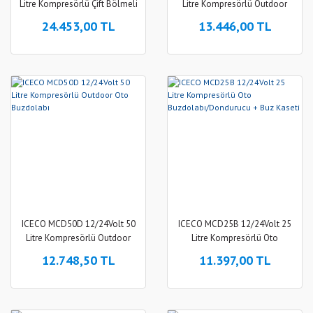
Litre Kompresörlü Çift Bölmeli
Litre Kompresörlü Outdoor
Tekerlekli Outdoor Oto
Oto Buzdolabı
24.453,00 TL
13.446,00 TL
Buzdolabı/Dondurucu
ICECO MCD50D 12/24Volt 50
ICECO MCD25B 12/24Volt 25
Litre Kompresörlü Outdoor
Litre Kompresörlü Oto
Oto Buzdolabı
Buzdolabı/Dondurucu + Buz
12.748,50 TL
11.397,00 TL
Kaseti