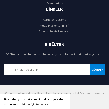
Favorileriniz
LİNKLER
Kargo Sorgulama
Mutlu Müşterilerimiz :)
Specco Servis Noktaları
E-BÜLTEN
E-Bülten abone olun en son haberleri,duyuruları ve indirimleri kaçırmayın.
GÖNDER
© Tüm hakları saklıdır. Kredi kartı bilgileriniz 256bit SSL sertifikası ile
korunmaktadır.
Size daha iyi hizmet sunabilmek için çerezleri
kullanıyoruz.
İzinler için tıklayınız.