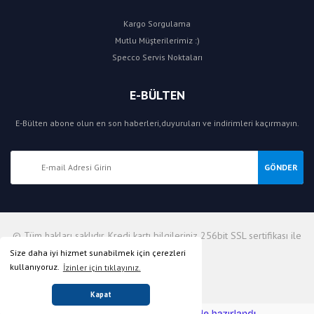
Kargo Sorgulama
Mutlu Müşterilerimiz :)
Specco Servis Noktaları
E-BÜLTEN
E-Bülten abone olun en son haberleri,duyuruları ve indirimleri kaçırmayın.
GÖNDER
© Tüm hakları saklıdır. Kredi kartı bilgileriniz 256bit SSL sertifikası ile
korunmaktadır.
Size daha iyi hizmet sunabilmek için çerezleri
kullanıyoruz.
İzinler için tıklayınız.
Kapat
ile
ideasoft
e-