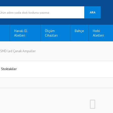
ARA
Havalı El
Ölçüm
Bahçe
Hobi
Aletleri
Cihazları
Aletleri
SMD Led Çanak Ampuller
Stoktakiler