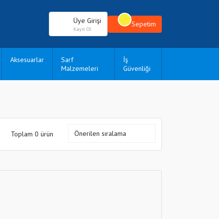
Üye Girişi
Sepetim
Kayıt Ol
Aksesuarlar
Sarf
İş
Malzemeleri
Güvenliği
Toplam 0 ürün