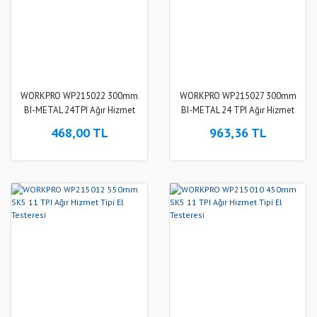
WORKPRO WP215022 300mm
WORKPRO WP215027 300mm
BI-METAL 24TPI Ağır Hizmet
BI-METAL 24 TPI Ağır Hizmet
Tipi Alüminyum Gövde Demir
Tipi Demir Testeresi
468,00 TL
963,36 TL
Testeresi