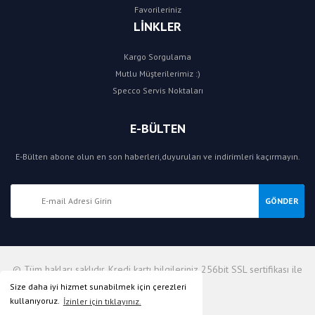
Favorileriniz
LİNKLER
Kargo Sorgulama
Mutlu Müşterilerimiz :)
Specco Servis Noktaları
E-BÜLTEN
E-Bülten abone olun en son haberleri,duyuruları ve indirimleri kaçırmayın.
GÖNDER
© Tüm hakları saklıdır. Kredi kartı bilgileriniz 256bit SSL sertifikası ile
korunmaktadır.
Size daha iyi hizmet sunabilmek için çerezleri
kullanıyoruz.
İzinler için tıklayınız.