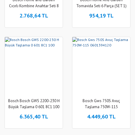
Cıcırlı Kombine Anahtar Seti 8
Tornavida Seti 6 Parça (SET 1)
Parça - 1600A027PS
- 1600a02bx7
2.768,64 TL
954,19 TL
Bosch Bosch GWS 2200-230 H
Bosch Gws 750S Avuç
Büyük Taşlama 0 601 8C1 100
Taşlama 750W-115
0601394120
6.365,40 TL
4.449,60 TL