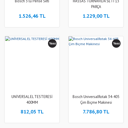
Bosch 3'lü Pense Seti
HASSAS TORNAVİDA SETİ 13
PARÇA
1.526,46 TL
1.229,00 TL
Yeni
Yeni
UNİVERSAL EL TESTERESİ
Bosch UniversalRotak 34-405
400MM
Çim Biçme Makinesi
812,05 TL
7.786,80 TL