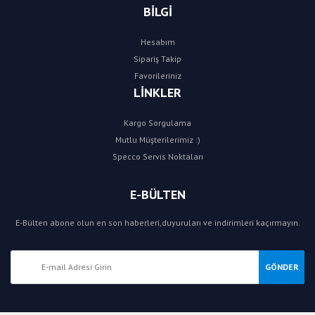
BİLGİ
Hesabım
Sipariş Takip
Favorileriniz
LİNKLER
Kargo Sorgulama
Mutlu Müşterilerimiz :)
Specco Servis Noktaları
E-BÜLTEN
E-Bülten abone olun en son haberleri,duyuruları ve indirimleri kaçırmayın.
GÖNDER