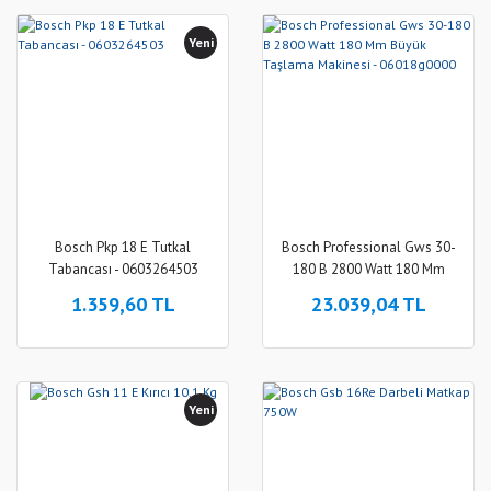
Yeni
Bosch Pkp 18 E Tutkal
Bosch Professional Gws 30-
Tabancası - 0603264503
180 B 2800 Watt 180 Mm
Büyük Taşlama Makinesi -
1.359,60 TL
23.039,04 TL
06018g0000
Yeni