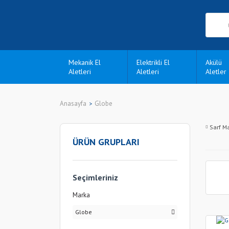
Mekanik El
Elektrikli El
Akülü
Aletleri
Aletleri
Aletler
Anasayfa
Globe
Sarf M
ÜRÜN GRUPLARI
Seçimleriniz
Marka
Globe