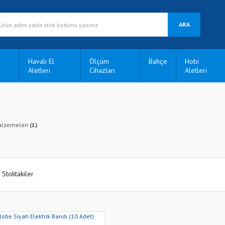
ARA
Havalı El
Ölçüm
Bahçe
Hobi
Aletleri
Cihazları
Aletleri
alzemeleri
(1)
Stoktakiler