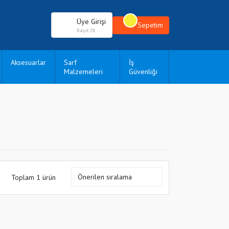
Üye Girişi
Sepetim
Kayıt Ol
Aksesuarlar
Sarf
İş
Malzemeleri
Güvenliği
Toplam 1 ürün