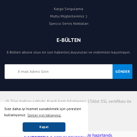
Kargo Sorgulama
Mutlu Müşterilerimiz :)
Specco Servis Noktaları
E-BÜLTEN
E-Bülten abone olun en son haberleri,duyuruları ve indirimleri kaçırmayın.
GÖNDER
© Tüm hakları saklıdır. Kredi kartı bilgileriniz 256bit SSL sertifikası ile
korunmaktadır.
Size daha iyi hizmet sunabilmek için çerezleri
kullanıyoruz.
İzinler için tıklayınız.
Kapat
ile
ideasoft
e-