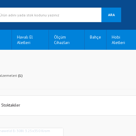
ARA
Havalı El
Ölçüm
Bahçe
Hobi
Aletleri
Cihazları
Aletleri
alzemeleri
(1)
Stoktakiler