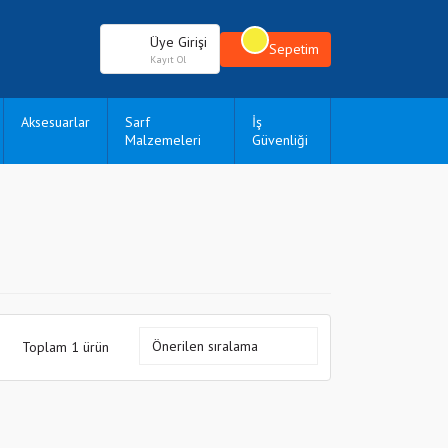
Üye Girişi
Sepetim
Kayıt Ol
Aksesuarlar
Sarf
İş
Malzemeleri
Güvenliği
Toplam 1 ürün