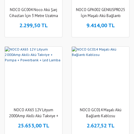
NOCO GC004 Noco Akü Şarj
NOCO GPA002 GENIUSPRO25
Cihazları İçin 3 Metre Uzatma
İçin Maşalı Akü Bağlantı
Kablosu
Kablosu
2.299,50 TL
9.414,00 TL
NOCO AX65 12V Lityum
NOCO GC014 Maşalı Akü
2000Amp Akıllı Akü Takviye +
Bağlantı Kablosu
Pompa + Powerbank + Led
25.653,00 TL
2.627,52 TL
Lamba