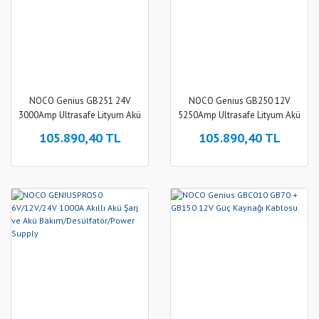
NOCO Genius GB251 24V
NOCO Genius GB250 12V
3000Amp Ultrasafe Lityum Akü
5250Amp Ultrasafe Lityum Akü
Takviye + Powerbank + Led
Takviye + Powerbank + Led
105.890,40 TL
105.890,40 TL
Lamba
Lamba