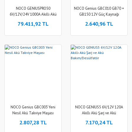
NOCO GENIUSPRO50
NOCO Genius GBC010 GB70 +
6V/12V/24V 1000A Akıllı Akü
GB150 12V Güç Kaynağı
Şarj ve Akü
Kablosu
79.411,92 TL
2.640,96 TL
Bakım/Desülfatör/Power
Supply
NOCO Genius GBC003 Yeni
NOCO GENIUS5 6V/12V 120A
Nesil Akü Takviye Maşası
Akıllı Akü Şarj ve Akü
Bakım/Desülfatör
2.807,28 TL
7.170,24 TL