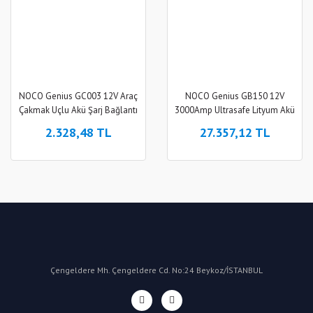
NOCO Genius GC003 12V Araç
NOCO Genius GB150 12V
Çakmak Uçlu Akü Şarj Bağlantı
3000Amp Ultrasafe Lityum Akü
Kablosu
Takviye + Powerbank + Led
2.328,48 TL
27.357,12 TL
Lamba
Çengeldere Mh. Çengeldere Cd. No:24 Beykoz/İSTANBUL