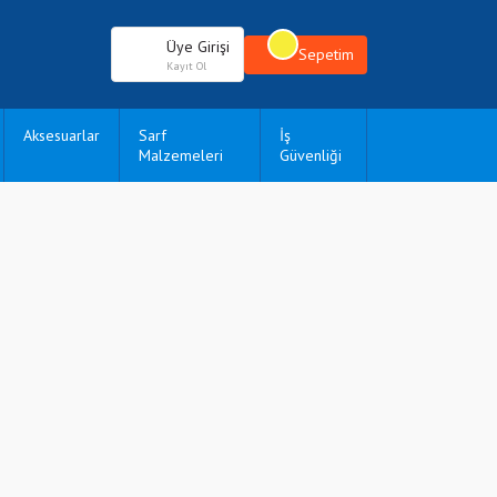
Üye Girişi
Sepetim
Kayıt Ol
Aksesuarlar
Sarf
İş
Malzemeleri
Güvenliği