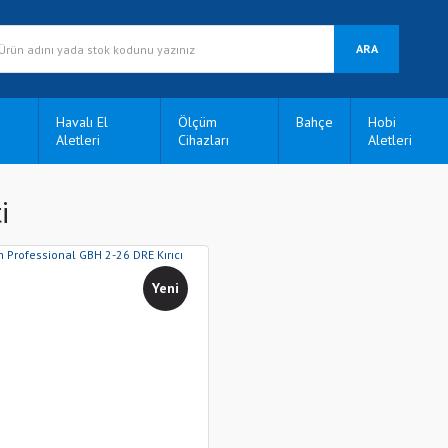
ARA
Havalı El
Ölçüm
Bahçe
Hobi
Aletleri
Cihazları
Aletleri
i
Yeni