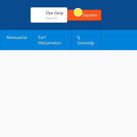
Üye Girişi
Sepetim
Kayıt Ol
Aksesuarlar
Sarf
İş
Malzemeleri
Güvenliği