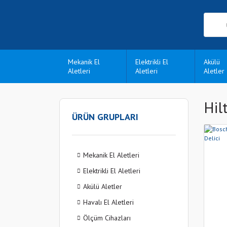
Mekanik El
Elektrikli El
Akülü
Aletleri
Aletleri
Aletler
Hil
ÜRÜN GRUPLARI
Mekanik El Aletleri
Elektrikli El Aletleri
Akülü Aletler
Havalı El Aletleri
Ölçüm Cihazları