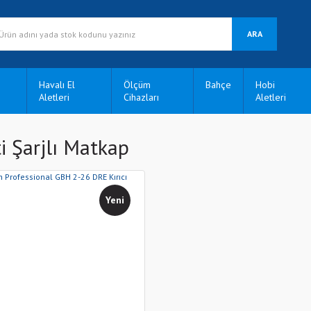
ARA
Havalı El
Ölçüm
Bahçe
Hobi
Aletleri
Cihazları
Aletleri
ti Şarjlı Matkap
Yeni