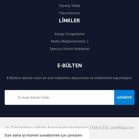
Sipariş Takip
Favorileriniz
LİNKLER
Kargo Sorgulama
Mutlu Müşterilerimiz :)
Specco Servis Noktaları
E-BÜLTEN
E-Bülten abone olun en son haberleri,duyuruları ve indirimleri kaçırmayın.
GÖNDER
© Tüm hakları saklıdır. Kredi kartı bilgileriniz 256bit SSL sertifikası ile
korunmaktadır.
Size daha iyi hizmet sunabilmek için çerezleri