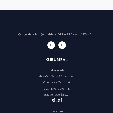
Çengeldere Mh. Çengeldere Cd. No:24 Beykoz/İSTANBUL
KURUMSAL
Hakkımızda
Mesafeli Satış Sözleşmesi
Ödeme ve Teslimat
Gizlilik ve Güvenlik
İptal ve İade Şartları
BİLGİ
Hesabım